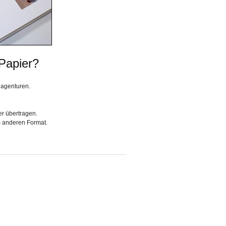
 Papier?
dagenturen.
er übertragen.
m anderen Format.