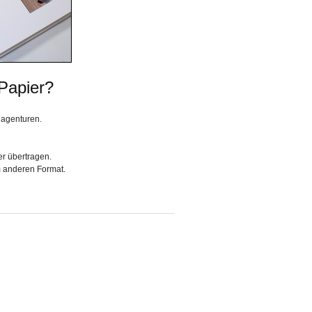
 Papier?
dagenturen.
er übertragen.
m anderen Format.