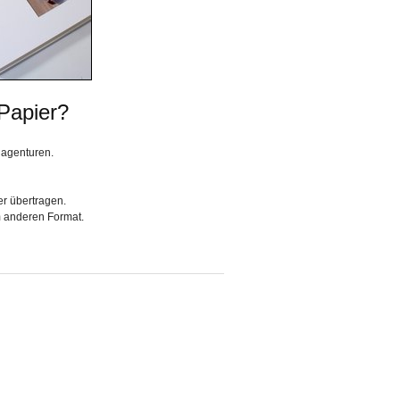
 Papier?
dagenturen.
er übertragen.
m anderen Format.