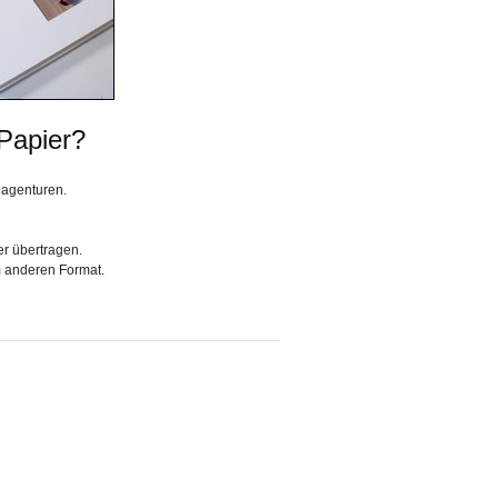
 Papier?
dagenturen.
er übertragen.
m anderen Format.