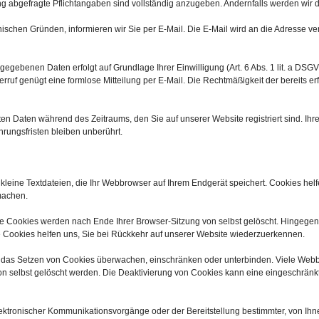
ng abgefragte Pflichtangaben sind vollständig anzugeben. Andernfalls werden wir 
ischen Gründen, informieren wir Sie per E-Mail. Die E-Mail wird an die Adresse v
egebenen Daten erfolgt auf Grundlage Ihrer Einwilligung (Art. 6 Abs. 1 lit. a DSGVO)
derruf genügt eine formlose Mitteilung per E-Mail. Die Rechtmäßigkeit der bereits e
ten Daten während des Zeitraums, den Sie auf unserer Website registriert sind. Ihr
rungsfristen bleiben unberührt.
leine Textdateien, die Ihr Webbrowser auf Ihrem Endgerät speichert. Cookies hel
 machen.
he Cookies werden nach Ende Ihrer Browser-Sitzung von selbst gelöscht. Hingege
he Cookies helfen uns, Sie bei Rückkehr auf unserer Website wiederzuerkennen.
as Setzen von Cookies überwachen, einschränken oder unterbinden. Viele Webbro
 selbst gelöscht werden. Die Deaktivierung von Cookies kann eine eingeschränkte
ektronischer Kommunikationsvorgänge oder der Bereitstellung bestimmter, von Ihn