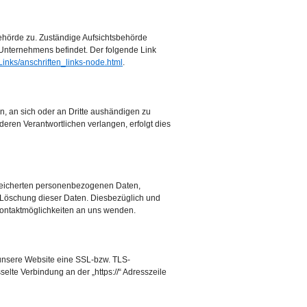
behörde zu. Zuständige Aufsichtsbehörde
 Unternehmens befindet. Der folgende Link
Links/anschriften_links-node.html
.
en, an sich oder an Dritte aushändigen zu
deren Verantwortlichen verlangen, erfolgt dies
speicherten personenbezogenen Daten,
 Löschung dieser Daten. Diesbezüglich und
ontaktmöglichkeiten an uns wenden.
 unsere Website eine SSL-bzw. TLS-
selte Verbindung an der „https://“ Adresszeile