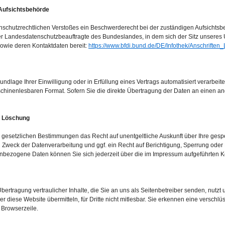
 Aufsichtsbehörde
tenschutzrechtlichen Verstoßes ein Beschwerderecht bei der zuständigen Aufsichts
der Landesdatenschutzbeauftragte des Bundeslandes, in dem sich der Sitz unseres
 sowie deren Kontaktdaten bereit:
https://www.bfdi.bund.de/DE/Infothek/Anschriften_
rundlage Ihrer Einwilligung oder in Erfüllung eines Vertrags automatisiert verarbeit
aschinenlesbaren Format. Sofern Sie die direkte Übertragung der Daten an einen an
, Löschung
 gesetzlichen Bestimmungen das Recht auf unentgeltliche Auskunft über Ihre ge
 Zweck der Datenverarbeitung und ggf. ein Recht auf Berichtigung, Sperrung oder
bezogene Daten können Sie sich jederzeit über die im Impressum aufgeführten K
ertragung vertraulicher Inhalte, die Sie an uns als Seitenbetreiber senden, nutzt
r diese Website übermitteln, für Dritte nicht mitlesbar. Sie erkennen eine verschlüs
 Browserzeile.