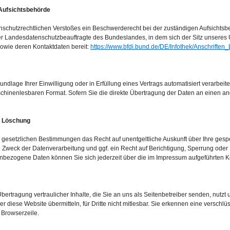
 Aufsichtsbehörde
tenschutzrechtlichen Verstoßes ein Beschwerderecht bei der zuständigen Aufsichts
der Landesdatenschutzbeauftragte des Bundeslandes, in dem sich der Sitz unseres
 sowie deren Kontaktdaten bereit:
https://www.bfdi.bund.de/DE/Infothek/Anschriften_
rundlage Ihrer Einwilligung oder in Erfüllung eines Vertrags automatisiert verarbeit
aschinenlesbaren Format. Sofern Sie die direkte Übertragung der Daten an einen an
, Löschung
 gesetzlichen Bestimmungen das Recht auf unentgeltliche Auskunft über Ihre ge
 Zweck der Datenverarbeitung und ggf. ein Recht auf Berichtigung, Sperrung oder
bezogene Daten können Sie sich jederzeit über die im Impressum aufgeführten K
ertragung vertraulicher Inhalte, die Sie an uns als Seitenbetreiber senden, nutzt
r diese Website übermitteln, für Dritte nicht mitlesbar. Sie erkennen eine verschlüs
 Browserzeile.