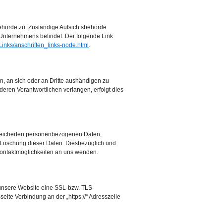
behörde zu. Zuständige Aufsichtsbehörde
 Unternehmens befindet. Der folgende Link
Links/anschriften_links-node.html
.
en, an sich oder an Dritte aushändigen zu
deren Verantwortlichen verlangen, erfolgt dies
speicherten personenbezogenen Daten,
 Löschung dieser Daten. Diesbezüglich und
ontaktmöglichkeiten an uns wenden.
 unsere Website eine SSL-bzw. TLS-
selte Verbindung an der „https://“ Adresszeile