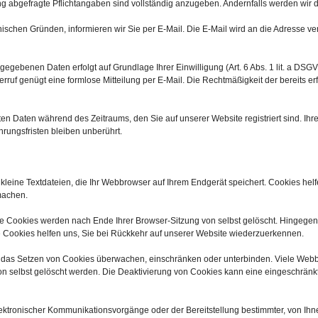
ng abgefragte Pflichtangaben sind vollständig anzugeben. Andernfalls werden wir 
ischen Gründen, informieren wir Sie per E-Mail. Die E-Mail wird an die Adresse v
egebenen Daten erfolgt auf Grundlage Ihrer Einwilligung (Art. 6 Abs. 1 lit. a DSGVO)
derruf genügt eine formlose Mitteilung per E-Mail. Die Rechtmäßigkeit der bereits e
ten Daten während des Zeitraums, den Sie auf unserer Website registriert sind. Ihr
rungsfristen bleiben unberührt.
leine Textdateien, die Ihr Webbrowser auf Ihrem Endgerät speichert. Cookies hel
 machen.
he Cookies werden nach Ende Ihrer Browser-Sitzung von selbst gelöscht. Hingege
he Cookies helfen uns, Sie bei Rückkehr auf unserer Website wiederzuerkennen.
as Setzen von Cookies überwachen, einschränken oder unterbinden. Viele Webbro
 selbst gelöscht werden. Die Deaktivierung von Cookies kann eine eingeschränkte
ektronischer Kommunikationsvorgänge oder der Bereitstellung bestimmter, von Ihn