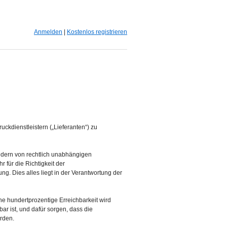
Anmelden
|
Kostenlos registrieren
ckdienstleistern („Lieferanten“) zu
ondern von rechtlich unabhängigen
 für die Richtigkeit der
ng. Dies alles liegt in der Verantwortung der
ine hundertprozentige Erreichbarkeit wird
ar ist, und dafür sorgen, dass die
erden.