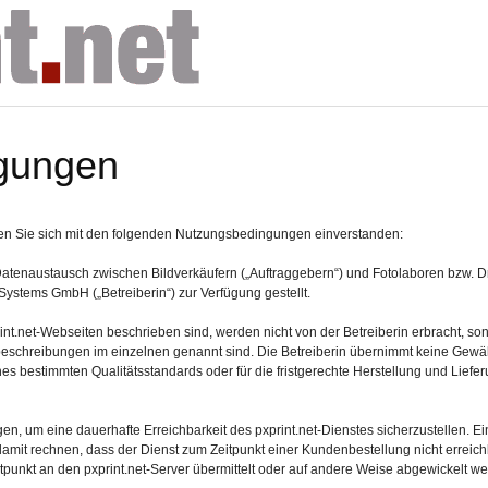
gungen
lären Sie sich mit den folgenden Nutzungsbedingungen einverstanden:
Datenaustausch zwischen Bildverkäufern („Auftraggebern“) und Fotolaboren bzw. Dru
 Systems GmbH („Betreiberin“) zur Verfügung gestellt.
rint.net-Webseiten beschrieben sind, werden nicht von der Betreiberin erbracht, s
beschreibungen im einzelnen genannt sind. Die Betreiberin übernimmt keine Gewähr
s bestimmten Qualitätsstandards oder für die fristgerechte Herstellung und Lieferu
gen, um eine dauerhafte Erreichbarkeit des pxprint.net-Dienstes sicherzustellen. E
damit rechnen, dass der Dienst zum Zeitpunkt einer Kundenbestellung nicht erreichb
itpunkt an den pxprint.net-Server übermittelt oder auf andere Weise abgewickelt w