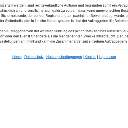
enst erteilt werden, sind rechtsverbindliche Aufträge und begründen somit ein Vetr
usdrücklich an und verpflichtet sich dafür zu sorgen, dass keine unerwünschten Be
n Sicherheitscode, der bei der Registrierung am pxprint.net-Server erzeugt wurde,
r Sicherheitscode in falsche Hände geraten ist, hat der Auftraggeber die Betreiber
 einen Auftraggeber von der weiteren Nutzung des pxprint.net-Dienstes auszuschlie
rt oder den Dienst für andere als die hier genannten Zwecke missbraucht. Darüber 
 Bestellungen annimmt und kann die Zusammenarbeit mit einzelnen Auftraggebern
Home
|
Datenschutz
|
Nutzungsbedingungen
|
Kontakt
|
Impressum