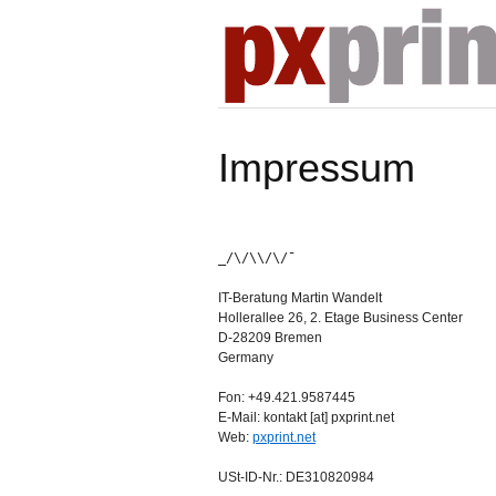
Impressum
_/\/\\/\/¯
IT-Beratung Martin Wandelt
Hollerallee 26, 2. Etage Business Center
D-28209 Bremen
Germany
Fon: +49.421.9587445
E-Mail: kontakt [at] pxprint.net
Web:
pxprint.net
USt-ID-Nr.: DE310820984