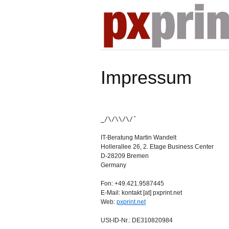
Impressum
_/\/\\/\/¯
IT-Beratung Martin Wandelt
Hollerallee 26, 2. Etage Business Center
D-28209 Bremen
Germany
Fon: +49.421.9587445
E-Mail: kontakt [at] pxprint.net
Web:
pxprint.net
USt-ID-Nr.: DE310820984