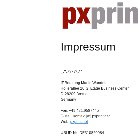
Impressum
_/\/\\/\/¯
IT-Beratung Martin Wandelt
Hollerallee 26, 2. Etage Business Center
D-28209 Bremen
Germany
Fon: +49.421.9587445
E-Mail: kontakt [at] pxprint.net
Web:
pxprint.net
USt-ID-Nr.: DE310820984